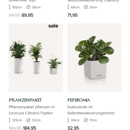
150cm
30cm
60cm
21cm
99,95
89,95
71,95
PFLANZENPAKET
PEPEROMIA
Pflanzenpaket pflanzen in
Sukkulente im
Lechuza Cilindro-Töpfen
Selbstbewässerungstrend
125cm
32cm
30cm
17cm
189,95
184,95
32,95