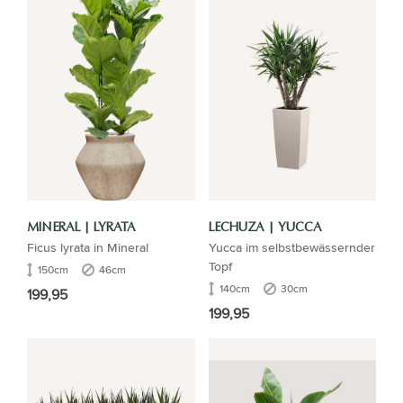
MINERAL | LYRATA
LECHUZA | YUCCA
Ficus lyrata in Mineral
Yucca im selbstbewässernder
Topf
150cm
46cm
140cm
30cm
199,95
199,95