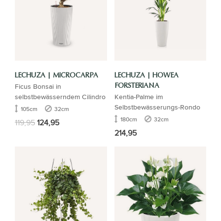
LECHUZA | MICROCARPA
LECHUZA | HOWEA
Ficus Bonsai in
FORSTERIANA
selbstbewässerndem Cilindro
Kentia-Palme im
Selbstbewässerungs-Rondo
105cm
32cm
180cm
32cm
119,95
124,95
214,95