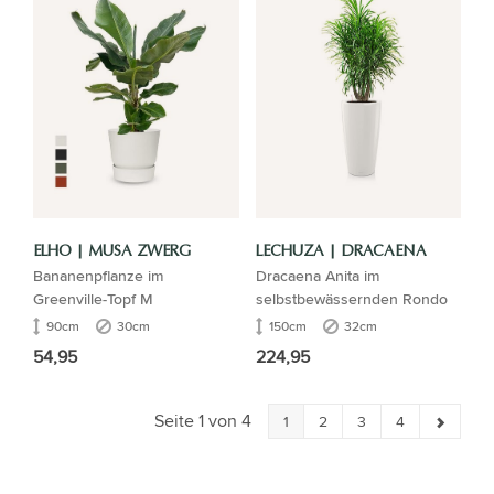
ELHO | MUSA ZWERG
LECHUZA | DRACAENA
Bananenpflanze im
Dracaena Anita im
Greenville-Topf M
selbstbewässernden Rondo
90cm
30cm
150cm
32cm
54,95
224,95
Seite 1 von 4
1
2
3
4