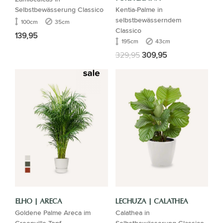
Selbstbewässerung Classico
Kentia-Palme in
selbstbewässerndem
100cm
35cm
Classico
139,95
195cm
43cm
329,95
309,95
ELHO | ARECA
LECHUZA | CALATHEA
Goldene Palme Areca im
Calathea in
Greenville Topf
Selbstbewässerung Classico