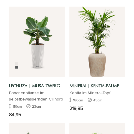
LECHUZA | MUSA ZWERG
MINERAL| KENTIA-PALME
Bananenpflanze im
Kentia im Mineral-Topf
selbstbewässernden Cilindro
180cm
43cm
110cm
23cm
219,95
84,95