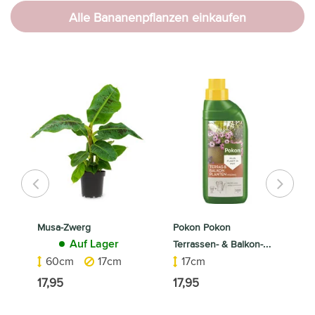
Alle Bananenpflanzen einkaufen
Musa-Zwerg
Pokon Pokon
P
Auf Lager
Terrassen- & Balkon-
Z
Auf Lager
60cm
17cm
17cm
Pflanzen
17,95
17,95
7