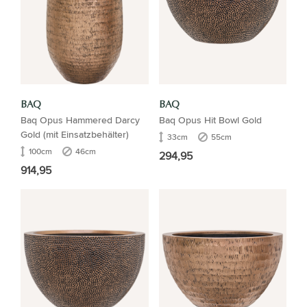
BAQ
BAQ
Baq Opus Hammered Darcy
Baq Opus Hit Bowl Gold
Gold (mit Einsatzbehälter)
33cm
55cm
100cm
46cm
294,95
914,95