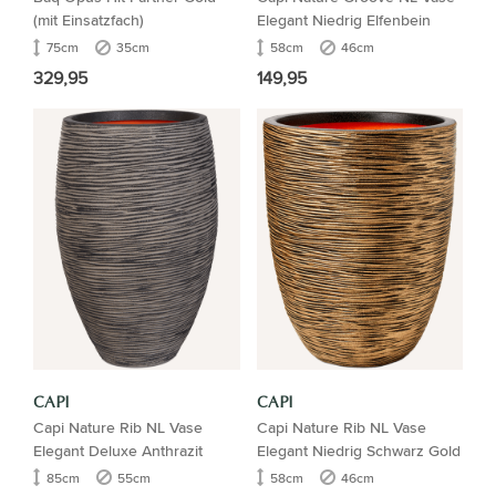
(mit Einsatzfach)
Elegant Niedrig Elfenbein
75cm
35cm
58cm
46cm
329,95
149,95
CAPI
CAPI
Capi Nature Rib NL Vase
Capi Nature Rib NL Vase
Elegant Deluxe Anthrazit
Elegant Niedrig Schwarz Gold
85cm
55cm
58cm
46cm