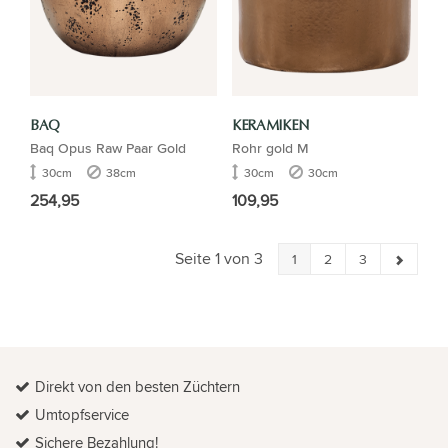
BAQ
KERAMIKEN
Baq Opus Raw Paar Gold
Rohr gold M
30cm
38cm
30cm
30cm
254,95
109,95
Seite 1 von 3
1
2
3
Direkt von den besten Züchtern
Umtopfservice
Sichere Bezahlung!