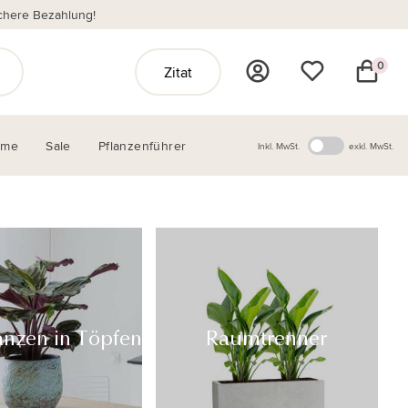
chere Bezahlung!
0
Zitat
ome
Sale
Pflanzenführer
Inkl. MwSt.
exkl. MwSt.
anzen in Töpfen
Raumtrenner