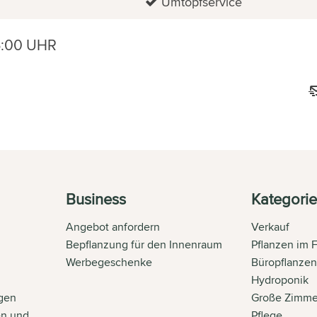
Umtopfservice
6:00 UHR
Business
Kategori
Angebot anfordern
Verkauf
Bepflanzung für den Innenraum
Pflanzen im 
Werbegeschenke
Büropflanze
Hydroponik
gen
Große Zimme
en und
Pflege