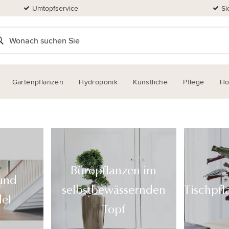
Umtopfservice
Si
Gartenpflanzen
Hydroponik
Künstliche
Pflege
H
Büropflanzen im
 und
selbstbewässernden
Tischpfl
el
Topf