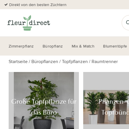
Direkt von den besten Züchtern
Zimmerpflanz
Büropflanz
Mix & Match
Blumentöpfe
Startseite
/
Büropflanzen
/
Topfpflanzen
/
Raumtrenner
Große Topfpflanze für
Pflanzen-
das Büro
Topfbünd