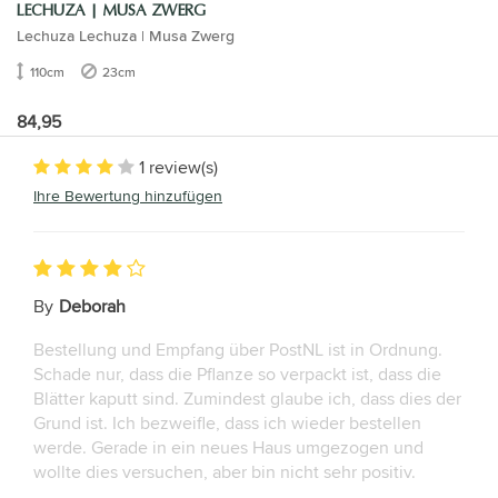
LECHUZA | MUSA ZWERG
Lechuza Lechuza | Musa Zwerg
110cm
23cm
84,95
1 review(s)
Ihre Bewertung hinzufügen
By
Deborah
Bestellung und Empfang über PostNL ist in Ordnung.
Schade nur, dass die Pflanze so verpackt ist, dass die
Blätter kaputt sind. Zumindest glaube ich, dass dies der
Grund ist. Ich bezweifle, dass ich wieder bestellen
werde. Gerade in ein neues Haus umgezogen und
wollte dies versuchen, aber bin nicht sehr positiv.