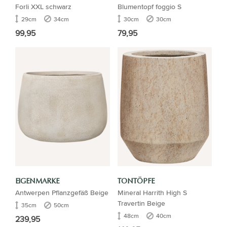
Forli XXL schwarz
Blumentopf foggio S
29cm
34cm
30cm
30cm
99,95
79,95
EIGENMARKE
TONTÖPFE
Antwerpen Pflanzgefäß Beige
Mineral Harrith High S
Travertin Beige
35cm
50cm
48cm
40cm
239,95