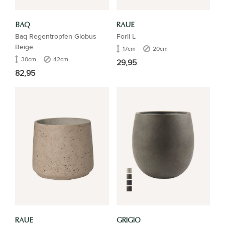
BAQ
RAUE
Baq Regentropfen Globus
Forli L
Beige
17cm
20cm
30cm
42cm
29,95
82,95
RAUE
GRIGIO