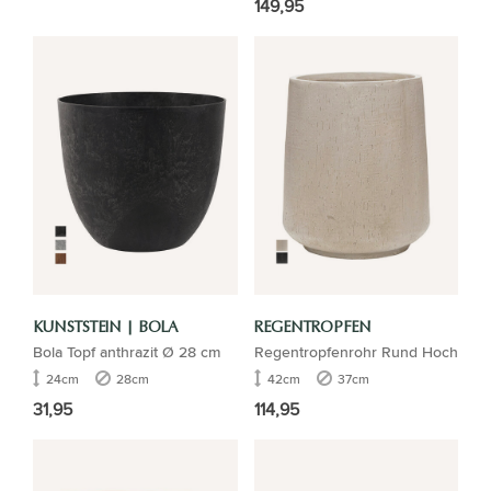
149,95
KUNSTSTEIN | BOLA
REGENTROPFEN
Bola Topf anthrazit Ø 28 cm
Regentropfenrohr Rund Hoch
24cm
28cm
42cm
37cm
31,95
114,95