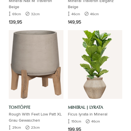
Mineral Nax M Travertin
Mineral Travertin Eleganz
Beige
Beige
69cm
32cm
46cm
46cm
139,95
149,95
TONTÖPFE
MINERAL | LYRATA
Rough With Feet Low Patt XL
Ficus lyrata in Mineral
Grau Gewaschen
150cm
46cm
29cm
23cm
199,95