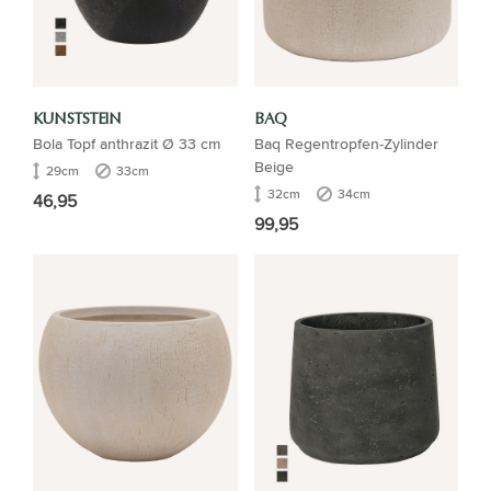
KUNSTSTEIN
BAQ
Bola Topf anthrazit Ø 33 cm
Baq Regentropfen-Zylinder
Beige
29cm
33cm
32cm
34cm
46,95
99,95