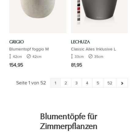
GRIGIO
LECHUZA
Blumentopf foggio M
Classic Alles Inklusive L
42cm
42cm
33cm
35cm
154,95
81,95
Seite 1 von 52
1
2
3
4
5
52
Blumentöpfe für
Zimmerpflanzen