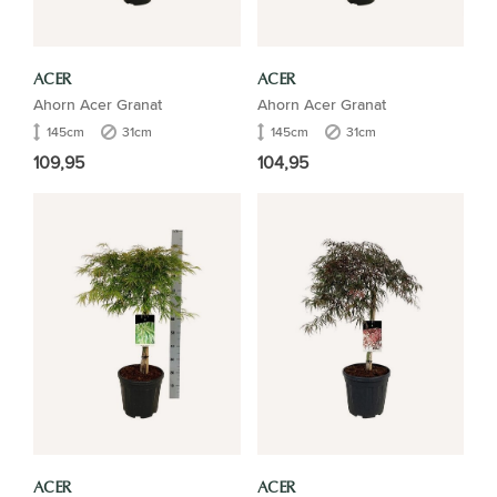
ACER
ACER
Ahorn Acer Granat
Ahorn Acer Granat
145cm
31cm
145cm
31cm
109,95
104,95
ACER
ACER