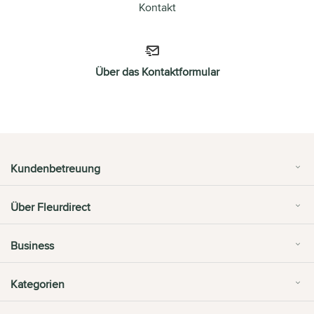
Kontakt
Über das Kontaktformular
Kundenbetreuung
Über Fleurdirect
Business
Kategorien