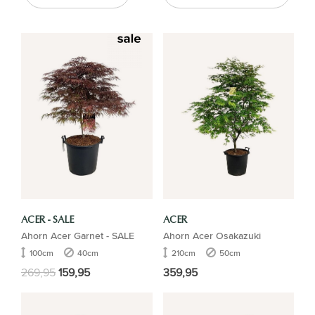
ACER - SALE
ACER
Ahorn Acer Garnet - SALE
Ahorn Acer Osakazuki
100cm
40cm
210cm
50cm
269,95
159,95
359,95