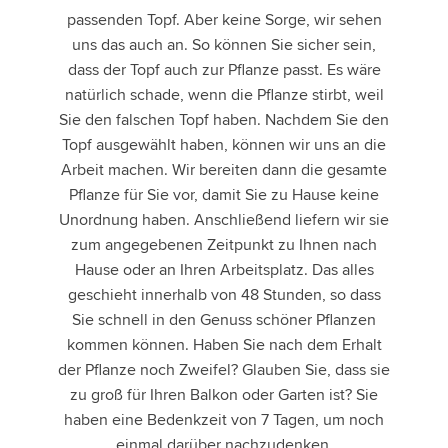
passenden Topf. Aber keine Sorge, wir sehen
uns das auch an. So können Sie sicher sein,
dass der Topf auch zur Pflanze passt. Es wäre
natürlich schade, wenn die Pflanze stirbt, weil
Sie den falschen Topf haben. Nachdem Sie den
Topf ausgewählt haben, können wir uns an die
Arbeit machen. Wir bereiten dann die gesamte
Pflanze für Sie vor, damit Sie zu Hause keine
Unordnung haben. Anschließend liefern wir sie
zum angegebenen Zeitpunkt zu Ihnen nach
Hause oder an Ihren Arbeitsplatz. Das alles
geschieht innerhalb von 48 Stunden, so dass
Sie schnell in den Genuss schöner Pflanzen
kommen können. Haben Sie nach dem Erhalt
der Pflanze noch Zweifel? Glauben Sie, dass sie
zu groß für Ihren Balkon oder Garten ist? Sie
haben eine Bedenkzeit von 7 Tagen, um noch
einmal darüber nachzudenken.