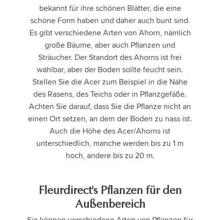
bekannt für ihre schönen Blätter, die eine
schöne Form haben und daher auch bunt sind.
Es gibt verschiedene Arten von Ahorn, nämlich
große Bäume, aber auch Pflanzen und
Sträucher. Der Standort des Ahorns ist frei
wählbar, aber der Boden sollte feucht sein.
Stellen Sie die Acer zum Beispiel in die Nähe
des Rasens, des Teichs oder in Pflanzgefäße.
Achten Sie darauf, dass Sie die Pflanze nicht an
einen Ort setzen, an dem der Boden zu nass ist.
Auch die Höhe des Acer/Ahorns ist
unterschiedlich, manche werden bis zu 1 m
hoch, andere bis zu 20 m.
Fleurdirect's Pflanzen für den
Außenbereich
Sie können verschiedene Arten von Pflanzen für