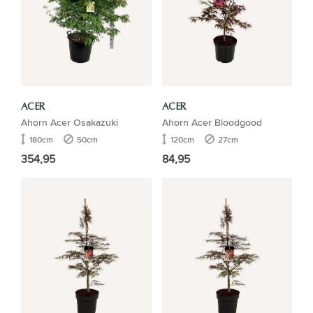
ACER
ACER
Ahorn Acer Osakazuki
Ahorn Acer Bloodgood
180cm
50cm
120cm
27cm
354,95
84,95