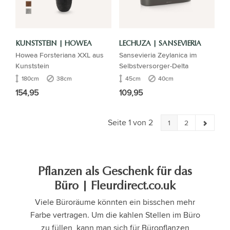
KUNSTSTEIN | HOWEA
LECHUZA | SANSEVIERIA
Howea Forsteriana XXL aus
Sansevieria Zeylanica im
Kunststein
Selbstversorger-Delta
180cm
38cm
45cm
40cm
154,95
109,95
Seite 1 von 2
1
2
Pflanzen als Geschenk für das
Büro | Fleurdirect.co.uk
Viele Büroräume könnten ein bisschen mehr
Farbe vertragen. Um die kahlen Stellen im Büro
zu füllen, kann man sich für Büropflanzen