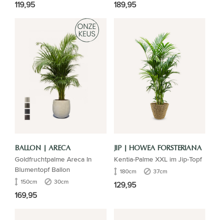
119,95
189,95
BALLON | ARECA
JIP | HOWEA FORSTERIANA
Goldfruchtpalme Areca In
Kentia-Palme XXL im Jip-Topf
Blumentopf Ballon
180cm
37cm
150cm
30cm
129,95
169,95