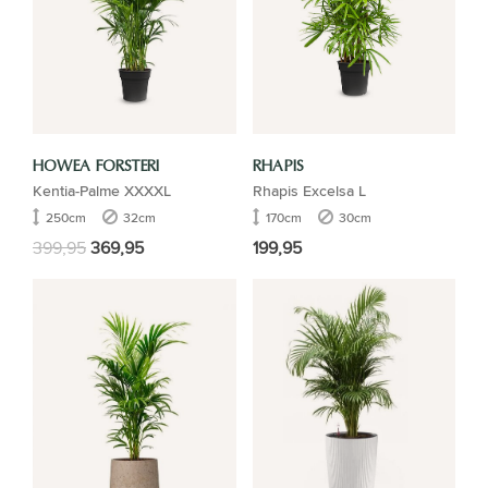
HOWEA FORSTERI
RHAPIS
Kentia-Palme XXXXL
Rhapis Excelsa L
250cm
32cm
170cm
30cm
399,95
369,95
199,95