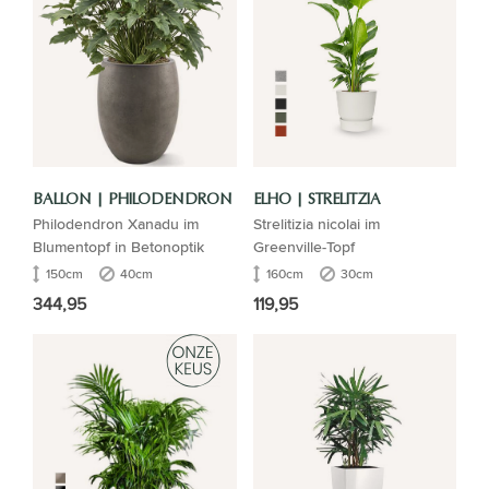
BALLON | PHILODENDRON
ELHO | STRELITZIA
Philodendron Xanadu im
Strelitizia nicolai im
Blumentopf in Betonoptik
Greenville-Topf
150cm
40cm
160cm
30cm
344,95
119,95