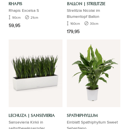
RHAPIS
BALLON | STRELITZIE
Rhapis Excelsa S
Strelitzia Nicolai im
Blumentopf Ballon
90cm
21cm
160cm
30cm
59,95
179,95
LECHUZA | SANSEVIERIA
SPATHIPHYLLUM
Sansevieria Kirkii in
Einblatt Spathiphyllum Sweet
selbstbewässernder
Sebastiano