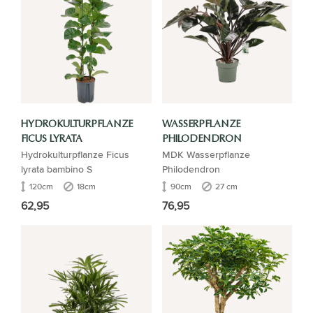
HYDROKULTURPFLANZE
WASSERPFLANZE
FICUS LYRATA
PHILODENDRON
Hydrokulturpflanze Ficus
MDK Wasserpflanze
lyrata bambino S
Philodendron
120cm
18cm
90cm
27 cm
62,95
76,95