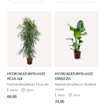
HYDROKULTURPFLANZE
HYDROKULTURPFLANZE
FICUS ALII
STRELITZIA
Hydrokulturpflanze Ficus alii
Hydrokulturpflanze Strelitzia
nicolai
140cm
22cm
90cm
22cm
69,95
74,95