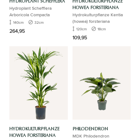
HYDROPLANT SCHEFFLERA
HYDROKULTURPFLANZE
Hydroplant Schefflera
HOWEA FORSTERIANA
Arboricola Compacta
Hydrokulturpflanze Kentia
(howea) forsteriana
140cm
32cm
120cm
18cm
264,95
109,95
HYDROKULTURPFLANZE
PHILODENDRON
MDK Philodendron
HOWEA FORSTERIANA