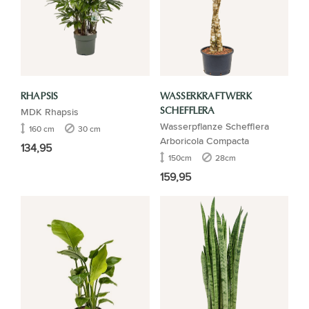
RHAPSIS
WASSERKRAFTWERK
MDK Rhapsis
SCHEFFLERA
Wasserpflanze Schefflera
160 cm
30 cm
Arboricola Compacta
134,95
150cm
28cm
159,95