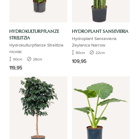
HYDROKULTURPFLANZE
HYDROPLANT SANSEVIERIA
Hydroplant Sansevieria
STRELITZIA
Hydrokulturpflanze Strelitzia
Zeylanica Narrow
nicolai
80cm
22cm
90cm
28cm
109,95
119,95