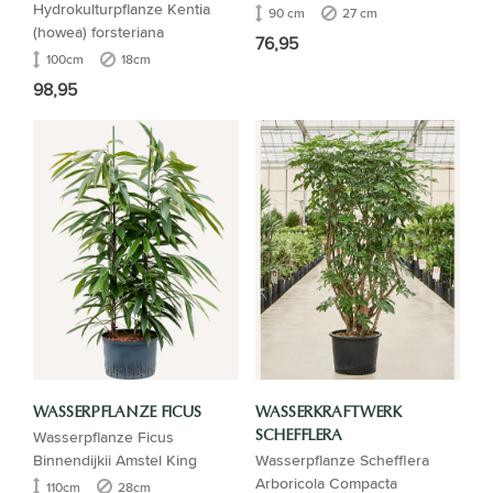
Hydrokulturpflanze Kentia
90 cm
27 cm
(howea) forsteriana
76,95
100cm
18cm
98,95
WASSERPFLANZE FICUS
WASSERKRAFTWERK
Wasserpflanze Ficus
SCHEFFLERA
Binnendijkii Amstel King
Wasserpflanze Schefflera
Arboricola Compacta
110cm
28cm