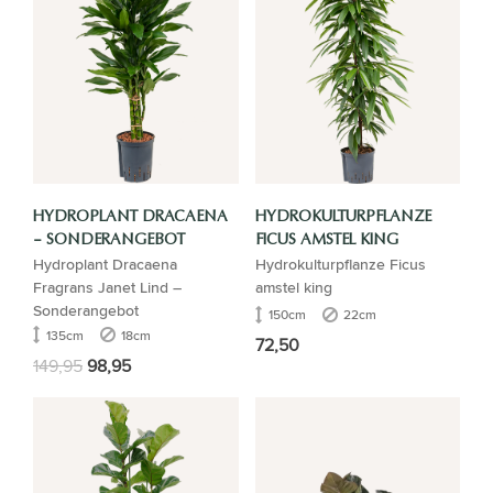
HYDROPLANT DRACAENA
HYDROKULTURPFLANZE
– SONDERANGEBOT
FICUS AMSTEL KING
Hydroplant Dracaena
Hydrokulturpflanze Ficus
Fragrans Janet Lind –
amstel king
Sonderangebot
150cm
22cm
135cm
18cm
72,50
149,95
98,95