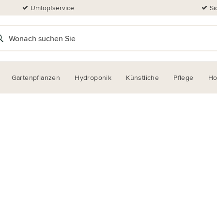
Umtopfservice
Si
Gartenpflanzen
Hydroponik
Künstliche
Pflege
H