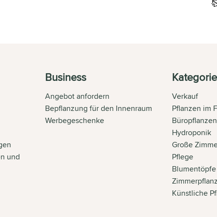
Business
Kategori
Angebot anfordern
Verkauf
Bepflanzung für den Innenraum
Pflanzen im 
Werbegeschenke
Büropflanze
Hydroponik
gen
Große Zimme
en und
Pflege
Blumentöpfe
Zimmerpflan
Künstliche P