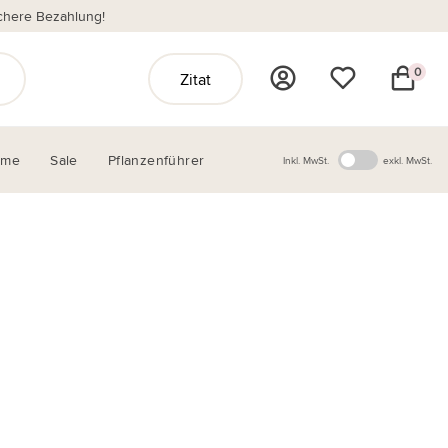
chere Bezahlung!
0
Zitat
ome
Sale
Pflanzenführer
Inkl. MwSt.
exkl. MwSt.