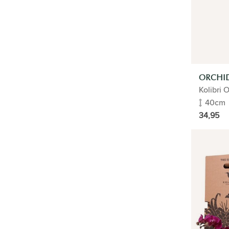
SALE
ZIMMERPFLANZEN
GESCHENK-TIPP
BÜROPFLANZEN
ORCHI
Kolibri 
BLUMENTÖPFE
40cm
34,95
KÜNSTLICHE PFLANZEN
HYDROPONIK
PFLANZEN IM FREIEN
PFLEGE
PFLANZENFÜHRER