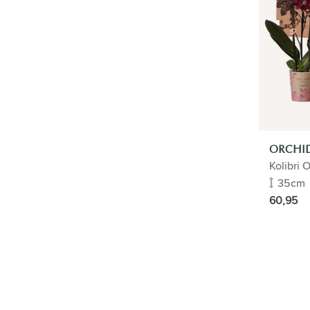
PFLANZE UND TOPF
MISCHEN/ABSTIMMEN
SACHLICH
PROJEKT ANTWERPEN
SEOUL SISTA RESTAURANT
ORCHI
SYNSEL-TECHNOLOGIE
Kolibri 
35cm
ATAG
60,95
KÜNSTLICHE PFLANZEN
HQ RIVERDALE
QUOOKER
TYP