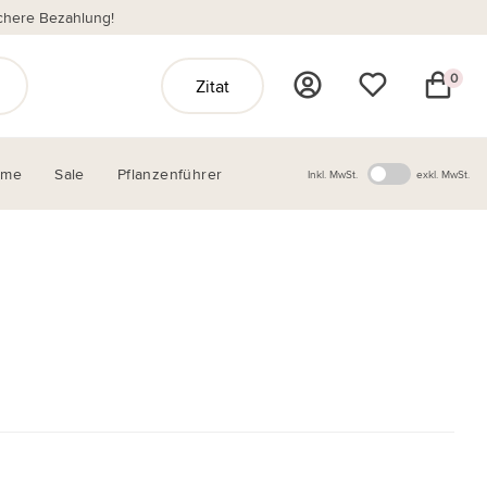
chere Bezahlung!
0
Zitat
ome
Sale
Pflanzenführer
Inkl. MwSt.
exkl. MwSt.