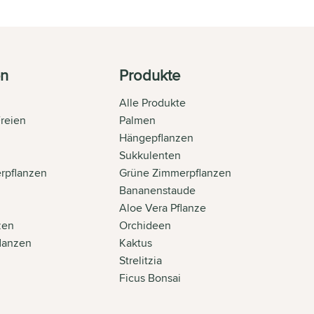
en
Produkte
Alle Produkte
Freien
Palmen
n
Hängepflanzen
Sukkulenten
rpflanzen
Grüne Zimmerpflanzen
Bananenstaude
Aloe Vera Pflanze
zen
Orchideen
flanzen
Kaktus
Strelitzia
Ficus Bonsai