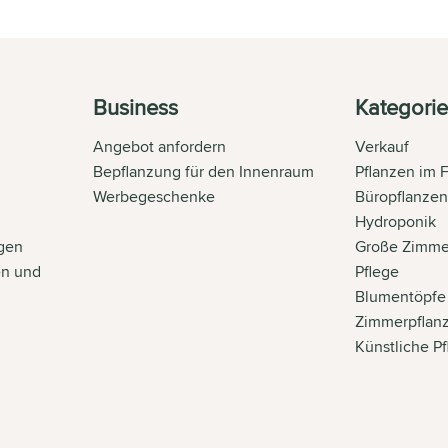
Business
Kategori
Angebot anfordern
Verkauf
Bepflanzung für den Innenraum
Pflanzen im 
Werbegeschenke
Büropflanze
Hydroponik
gen
Große Zimme
en und
Pflege
Blumentöpfe
Zimmerpflan
Künstliche P