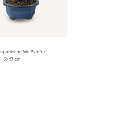
I
Japanische Weißkiefer L
17 cm