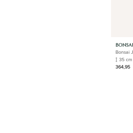
ZIMMERPFLANZEN
GESCHENK-TIPP
BÜROPFLANZEN
BONSA
BLUMENTÖPFE
Bonsai 
35 cm
KÜNSTLICHE PFLANZEN
364,95
HYDROPONIK
PFLANZEN IM FREIEN
PFLEGE
PFLANZENFÜHRER
PFLANZE UND TOPF