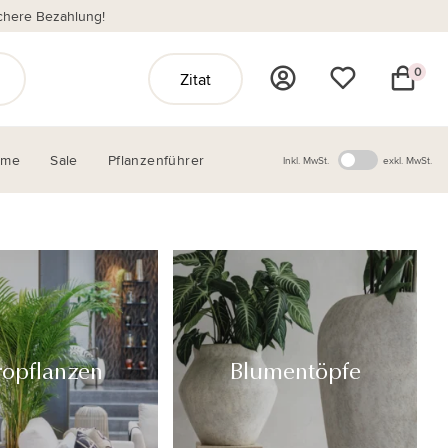
chere Bezahlung!
0
Zitat
ome
Sale
Pflanzenführer
Inkl. MwSt.
exkl. MwSt.
ropflanzen
Blumentöpfe