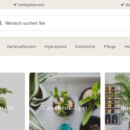
Umtopfservice
Si
Gartenpflanzen
Hydroponik
Künstliche
Pflege
H
anzen
Geschenk-Tipp
Bü