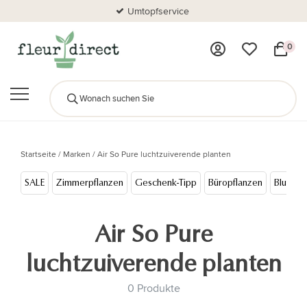
Umtopfservice
0
Startseite
/
Marken
/
Air So Pure luchtzuiverende planten
SALE
Zimmerpflanzen
Geschenk-Tipp
Büropflanzen
Blumen
Air So Pure
luchtzuiverende planten
0 Produkte