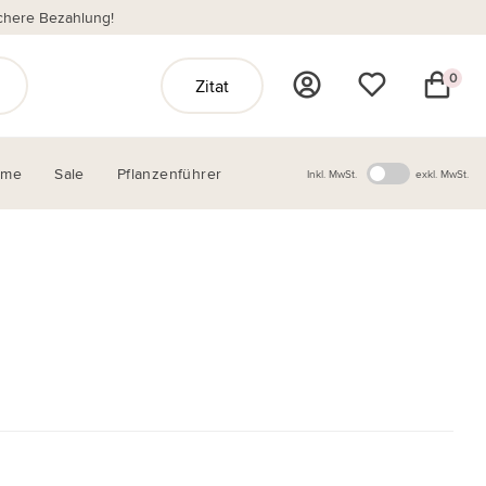
chere Bezahlung!
0
Zitat
ome
Sale
Pflanzenführer
Inkl. MwSt.
exkl. MwSt.