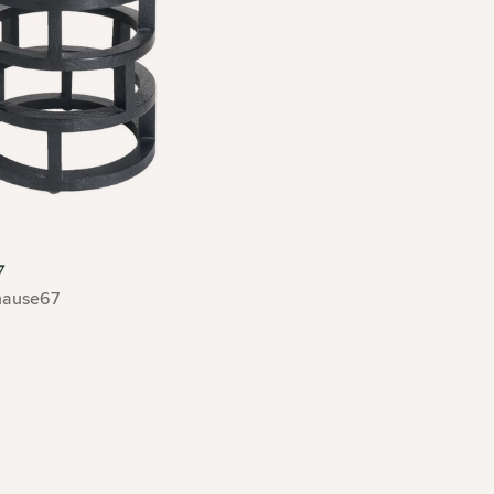
7
ause67