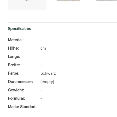
Specificaties
Material:
-
Höhe:
cm
Länge:
-
Breite:
-
Farbe:
Schwarz
Durchmesser:
(empty)
Gewicht:
-
Formular:
-
Marke Standort:
-