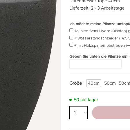
Durchmesser Topf:
40cm
Lieferzeit:
2 - 3 Arbeitstage
Ich möchte meine Pflanze umtopfe
Ja, bitte Semi-Hydro (Blähton) 
+ Wasserstandsanzeiger (+€5,9
+ mit Holzspänen bestreuen (+
Geben Sie unten die Pflanze ein,
Größe
40cm
50cm
50c
50 auf lager