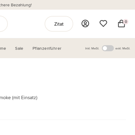
chere Bezahlung!
0
Zitat
ome
Sale
Pflanzenführer
Inkl. MwSt.
exkl. MwSt.
moke (mit Einsatz)