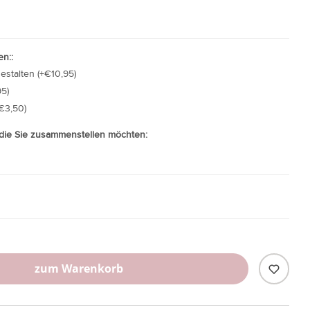
n::
gestalten (+€10,95)
5)
€3,50)
 die Sie zusammenstellen möchten:
m
zum Warenkorb