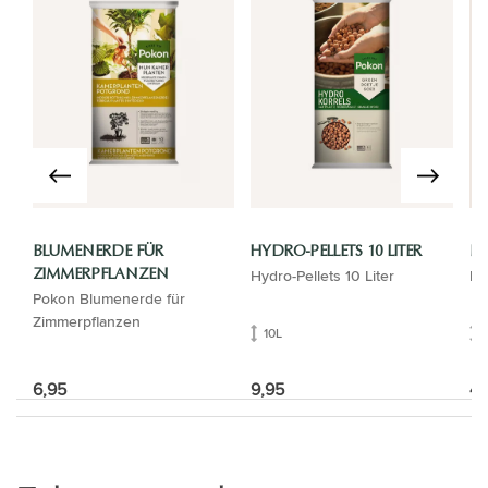
BLUMENERDE FÜR
HYDRO-PELLETS 10 LITER
B
Hydro-Pellets 10 Liter
Ba
ZIMMERPFLANZEN
Pokon Blumenerde für
Zimmerpflanzen
10L
6,95
9,95
40