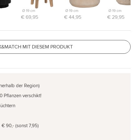
Ø 19 cm
Ø 19 cm
Ø 19 cm
€ 69,95
€ 44,95
€ 29,95
X&MATCH MIT DIESEM PRODUKT
nnerhalb der Region)
0 Pflanzen verschikt!
Züchtern
€ 90,- (sonst 7,95)