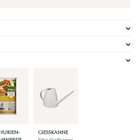
HURIEN-
GIESSKANNE
Elho Gießkanne