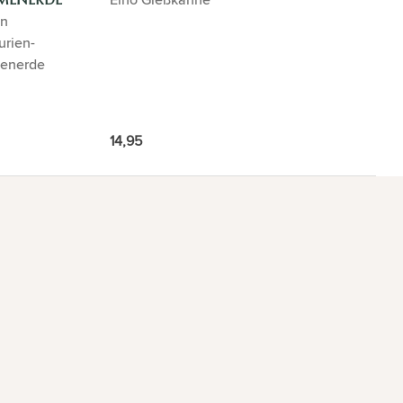
MENERDE
n
urien-
enerde
14,95