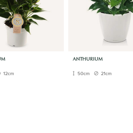
UM
ANTHURIUM
12cm
50cm
21cm