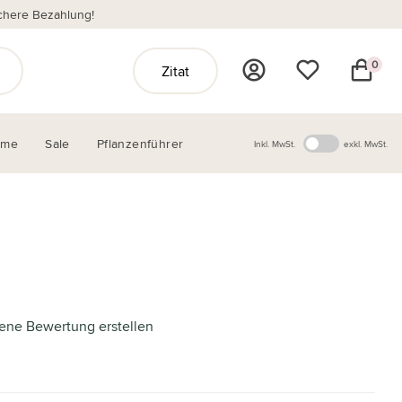
chere Bezahlung!
0
Zitat
ome
Sale
Pflanzenführer
Inkl. MwSt.
exkl. MwSt.
ene Bewertung erstellen