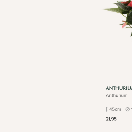
ANTHURI
Anthurium
45cm
21,95