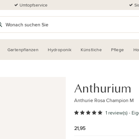
Umtopfservice
Si
Gartenpflanzen
Hydroponik
Künstliche
Pflege
H
Anthurium
Anthurie Rosa Champion M
1 review(s)
-
Eig
21,95