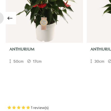
ANTHURIUM
ANTHURI
50cm
17cm
30cm
1 review(s)