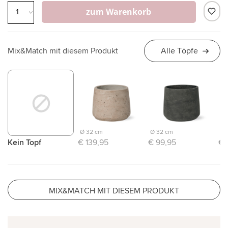
zum Warenkorb
Mix&Match mit diesem Produkt
Alle Töpfe
Ø 32 cm
Ø 32 cm
Ø 
Kein Topf
€ 139,95
€ 99,95
€ 
MIX&MATCH MIT DIESEM PRODUKT