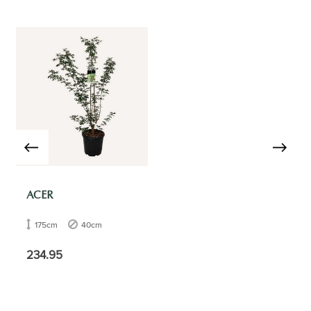
ACER
175cm
40cm
234.95