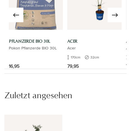
PFLANZERDE BIO 30L
ACER
AC
Pokon Pflanzerde BIO 30L
Acer
Ac
170cm
32cm
16,95
79,95
74
Zuletzt angesehen