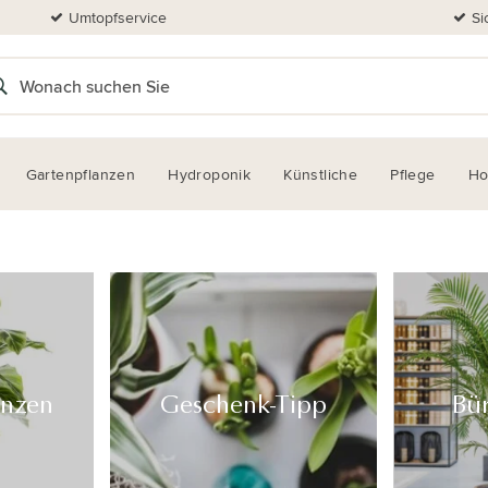
Umtopfservice
Si
Gartenpflanzen
Hydroponik
Künstliche
Pflege
H
anzen
Geschenk-Tipp
Bü