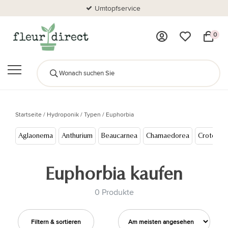
Umtopfservice
0
Startseite
/
Hydroponik
/
Typen
/
Euphorbia
Aglaonema
Anthurium
Beaucarnea
Chamaedorea
Croton
Euphorbia kaufen
0 Produkte
Filtern & sortieren