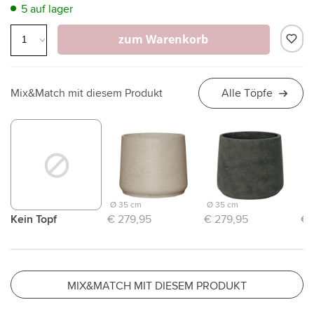
5 auf lager
zum Warenkorb
Mix&Match mit diesem Produkt
Alle Töpfe
Ø 35 cm
Ø 35 cm
Ø 
Kein Topf
€ 279,95
€ 279,95
€ 
MIX&MATCH MIT DIESEM PRODUKT