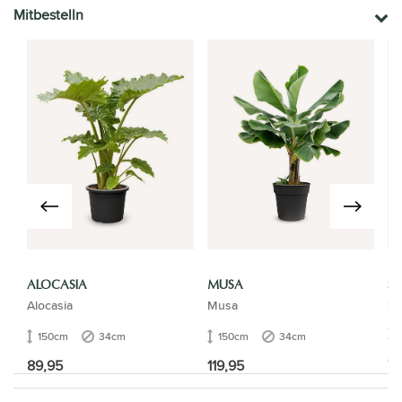
Mitbestelln
ALOCASIA
MUSA
ST
Alocasia
Musa
Str
150cm
34cm
150cm
34cm
16
89,95
119,95