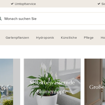
Umtopfservice
Si
Gartenpflanzen
Hydroponik
Künstliche
Pflege
H
Selbstbewässernde
Töpfe
Große
Blumentöpfe