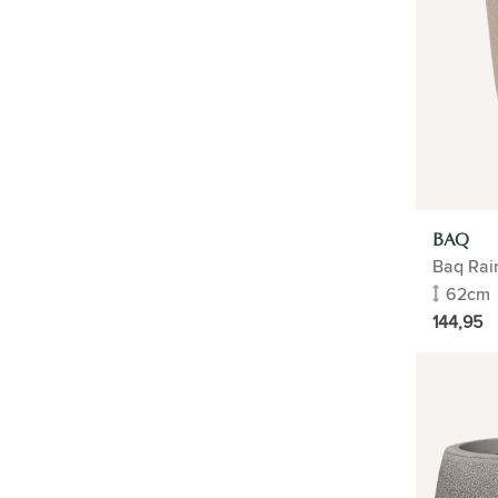
ZIMMERPFLANZEN
GESCHENK-TIPP
BÜROPFLANZEN
BLUMENTÖPFE
Style Blumentöpfe
BAQ
Material
Baq Rai
Farben der Blumentöpfe
62cm
Typ
144,95
Raumtrenner
Hängende Töpfe
Selbstbewässernde Blumentöpfe
Große Blumentöpfe
Design-Töpfe
Pflanzgefäße für draußen
Ovale Blumentöpfe