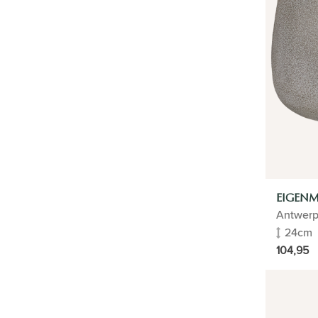
Schalen
Marke
Alle anzeigen
KÜNSTLICHE PFLANZEN
HYDROPONIK
PFLANZEN IM FREIEN
PFLEGE
PFLANZENFÜHRER
EIGEN
Antwerp
PFLANZE UND TOPF
24cm
MISCHEN/ABSTIMMEN
104,95
SACHLICH
PROJEKT ANTWERPEN