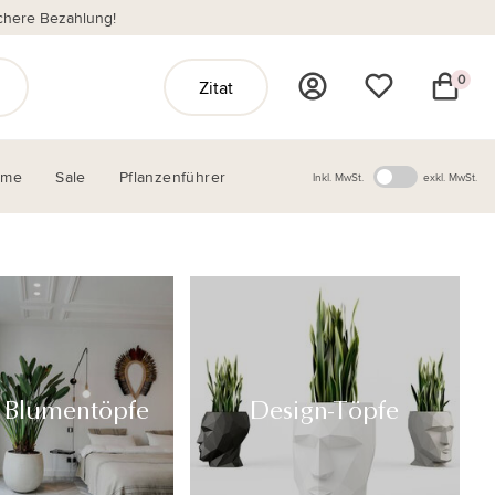
chere Bezahlung!
0
Zitat
ome
Sale
Pflanzenführer
Inkl. MwSt.
exkl. MwSt.
 Blumentöpfe
Design-Töpfe