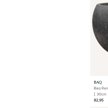
SEOUL SISTA RESTAURANT
SYNSEL-TECHNOLOGIE
ATAG
KÜNSTLICHE PFLANZEN
HQ RIVERDALE
QUOOKER
TYP
HOME
BAQ
Baq Rai
FLORADOCTOR
30cm
82,95
BUSINESS