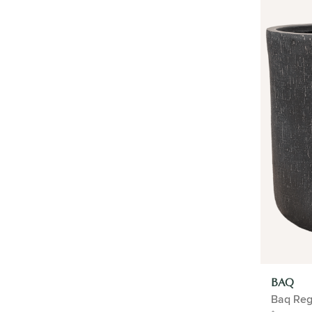
TOPFPFLANZEN
ANGEBOT
BAQ
Baq Rege