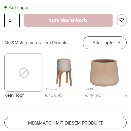
Auf Lager
zum Warenkorb
Mix&Match mit diesem Produkt
Alle Töpfe
Ø 19 cm
Ø 19 cm
Ø 
Kein Topf
€ 109,95
€ 44,95
€ 
MIX&MATCH MIT DIESEM PRODUKT