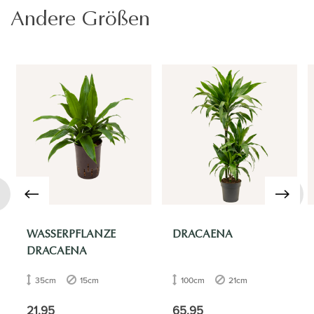
Andere Größen
›
WASSERPFLANZE
DRACAENA
DRACAENA
35cm
15cm
100cm
21cm
21.95
65.95