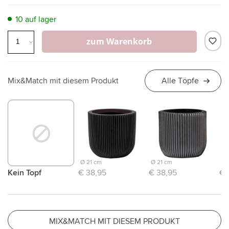
10 auf lager
zum Warenkorb
Mix&Match mit diesem Produkt
Alle Töpfe
Ø 21 cm
Ø 21 cm
Ø 
Kein Topf
€ 38,95
€ 38,95
€ 
MIX&MATCH MIT DIESEM PRODUKT