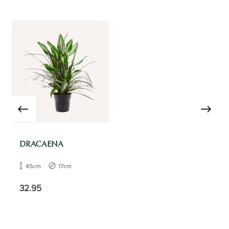
DRACAENA
45cm
17cm
32.95