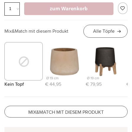
zum Warenkorb
Mix&Match mit diesem Produkt
Alle Töpfe
Ø 19 cm
Ø 19 cm
Ø 
Kein Topf
€ 44,95
€ 79,95
€ 
MIX&MATCH MIT DIESEM PRODUKT