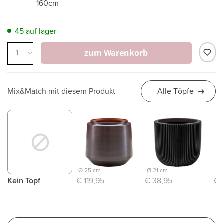
160cm
45 auf lager
zum Warenkorb
Mix&Match mit diesem Produkt
Alle Töpfe
Ø 25 cm
Ø 21 cm
Ø 
Kein Topf
€ 119,95
€ 38,95
€ 