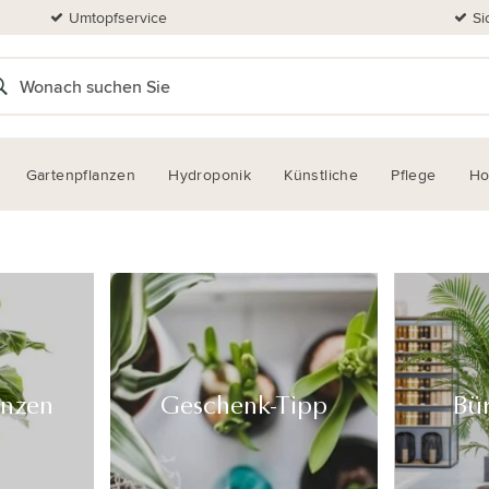
Umtopfservice
Si
Gartenpflanzen
Hydroponik
Künstliche
Pflege
H
anzen
Geschenk-Tipp
Bü