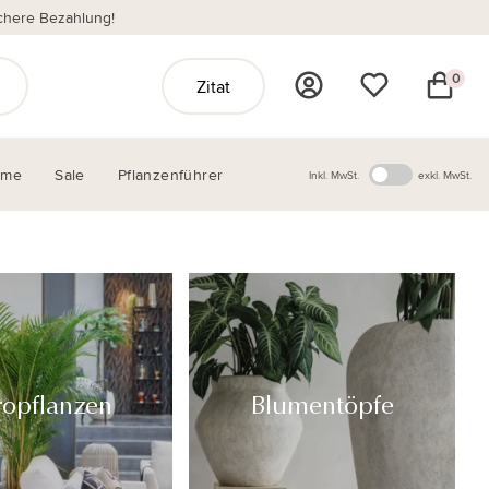
chere Bezahlung!
0
Zitat
ome
Sale
Pflanzenführer
Inkl. MwSt.
exkl. MwSt.
ropflanzen
Blumentöpfe