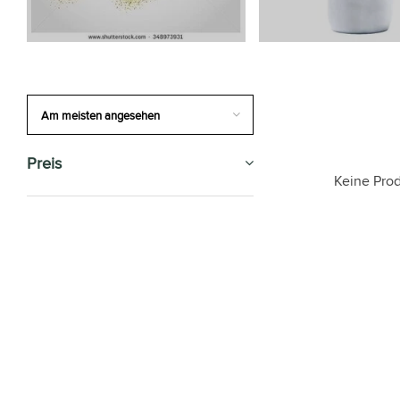
Preis
Keine Prod
SALE
ZIMMERPFLANZEN
GESCHENK-TIPP
BÜROPFLANZEN
BLUMENTÖPFE