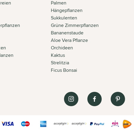
Freien
Palmen
n
Hängepflanzen
Sukkulenten
rpflanzen
Grüne Zimmerpflanzen
Bananenstaude
Aloe Vera Pflanze
zen
Orchideen
flanzen
Kaktus
Strelitzia
Ficus Bonsai