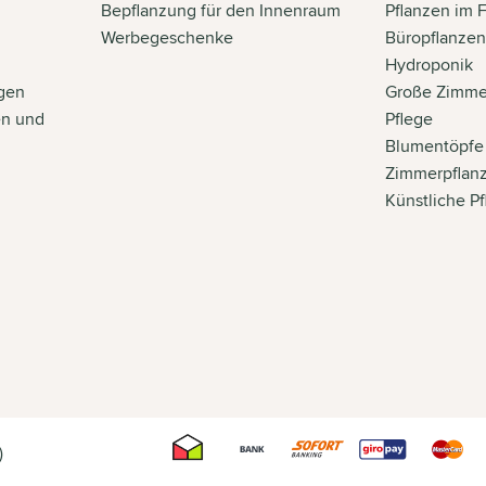
Bepflanzung für den Innenraum
Pflanzen im 
Werbegeschenke
Büropflanze
Hydroponik
gen
Große Zimme
en und
Pflege
Blumentöpfe
Zimmerpflan
Künstliche P
)