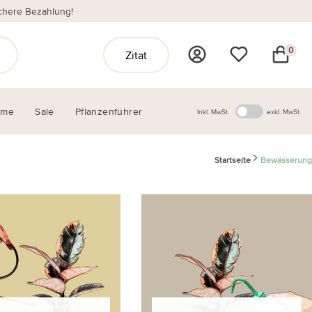
chere Bezahlung!
0
Zitat
ome
Sale
Pflanzenführer
Inkl. MwSt.
exkl. MwSt.
Startseite
Bewässerung