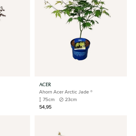
ACER
Ahorn Acer Arctic Jade ®
75cm
23cm
54,95