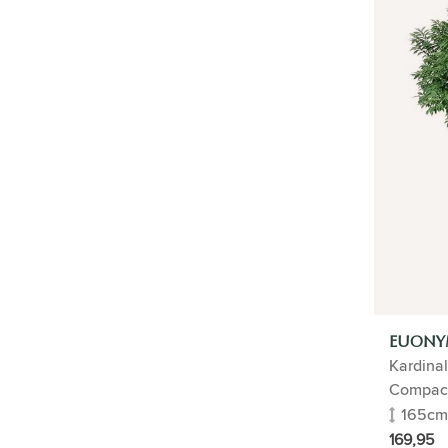
ANGEBOT
EUONY
Kardina
Compac
165cm
169,95