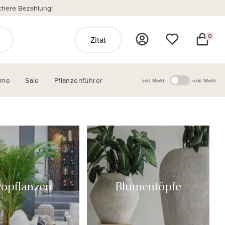
chere Bezahlung!
0
Zitat
ome
Sale
Pflanzenführer
Inkl. MwSt.
exkl. MwSt.
ropflanzen
Blumentöpfe