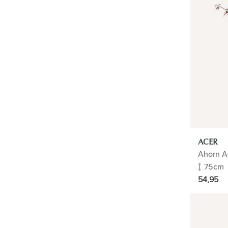
SYNSEL-TECHNOLOGIE
ATAG
KÜNSTLICHE PFLANZEN
HQ RIVERDALE
QUOOKER
TYP
ACER
HOME
Ahorn A
75cm
FLORADOCTOR
54,95
BUSINESS
TOPFPFLANZEN