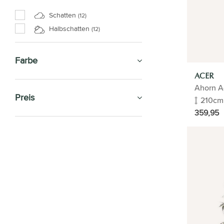
Schatten
(12)
Halbschatten
(12)
Farbe
ACER
Ahorn A
Preis
210cm
359,95
SALE
ZIMMERPFLANZEN
GESCHENK-TIPP
BÜROPFLANZEN