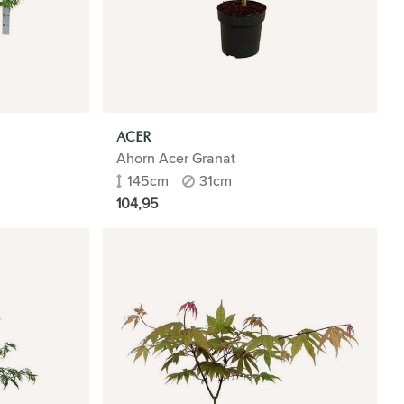
ACER
Ahorn Acer Granat
145cm
31cm
104,95