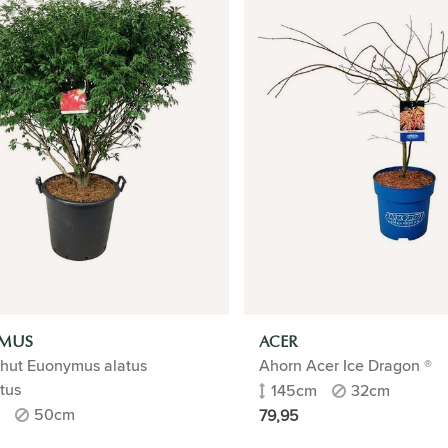
MUS
ACER
lhut Euonymus alatus
Ahorn Acer Ice Dragon ®
tus
145cm
32cm
50cm
79,95