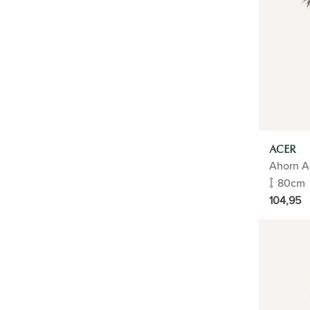
BLUMENTÖPFE
KÜNSTLICHE PFLANZEN
HYDROPONIK
PFLANZEN IM FREIEN
PFLEGE
ACER
PFLANZENFÜHRER
Ahorn A
80cm
PFLANZE UND TOPF
104,95
MISCHEN/ABSTIMMEN
SACHLICH
PROJEKT ANTWERPEN
SEOUL SISTA RESTAURANT