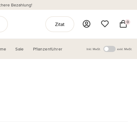
chere Bezahlung!
0
Zitat
ome
Sale
Pflanzenführer
Inkl. MwSt.
exkl. MwSt.