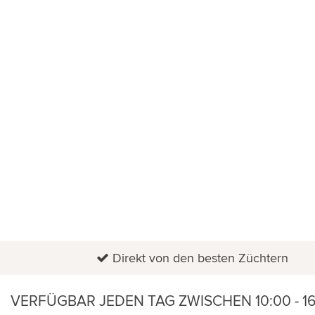
QUOOKER
TYP
HOME
FLORADOCTOR
BUSINESS
TOPFPFLANZEN
ANGEBOT
Direkt von den besten Züchtern
VERFÜGBAR JEDEN TAG ZWISCHEN 10:00 - 1