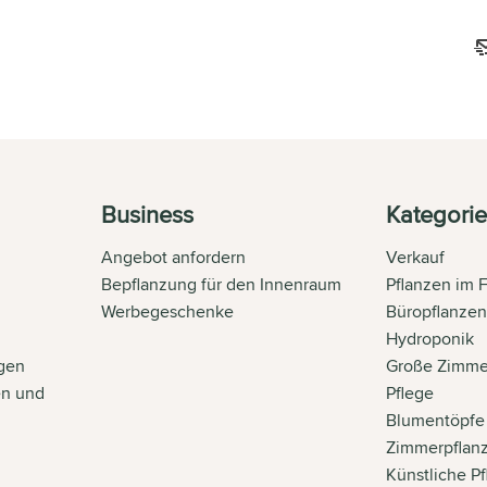
Business
Kategori
Angebot anfordern
Verkauf
Bepflanzung für den Innenraum
Pflanzen im 
Werbegeschenke
Büropflanze
Hydroponik
gen
Große Zimme
en und
Pflege
Blumentöpfe
Zimmerpflan
Künstliche P