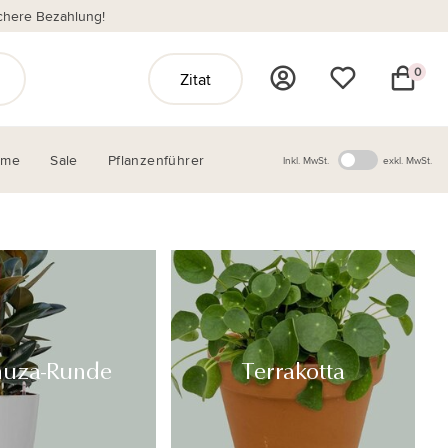
chere Bezahlung!
0
Zitat
ome
Sale
Pflanzenführer
Inkl. MwSt.
exkl. MwSt.
huza-Runde
Terrakotta