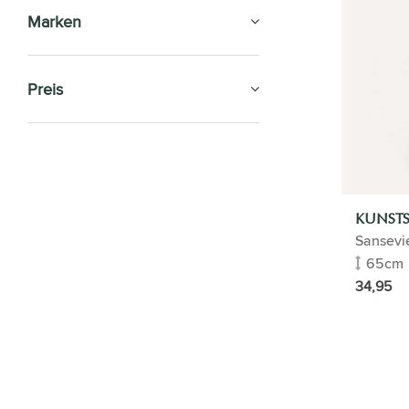
Marken
Preis
SALE
ZIMMERPFLANZEN
KUNSTS
GESCHENK-TIPP
Sansevie
65cm
BÜROPFLANZEN
34,95
Luftreinigungsanlagen
Alle anzeigen
Lebendige Malerei
Topfpflanzen
Große Topfpflanze für das Büro