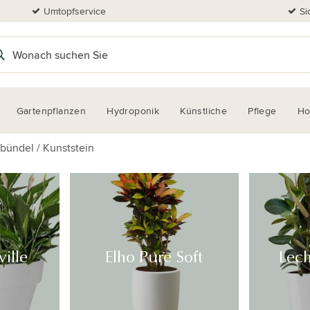
Umtopfservice
Si
Gartenpflanzen
Hydroponik
Künstliche
Pflege
H
fbündel
/
Kunststein
ille
Elho Pure Soft
Lec