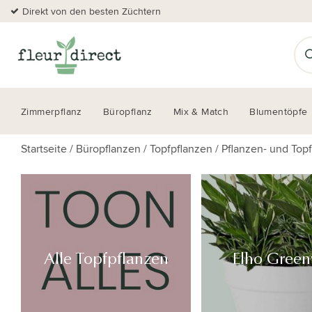
Direkt von den besten Züchtern
Zimmerpflanz
Büropflanz
Mix & Match
Blumentöpfe
Startseite
/
Büropflanzen
/
Topfpflanzen
/
Pflanzen- und Top
Alle Topfpflanzen
Elho Greenv