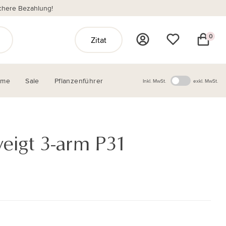
chere Bezahlung!
0
Zitat
ome
Sale
Pflanzenführer
Inkl. MwSt.
exkl. MwSt.
eigt 3-arm P31