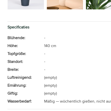
Specificaties
Blühende:
-
Höhe:
140 cm
Topfgröße:
-
Standort:
-
Breite:
-
Luftreinigend:
(empty)
Ernährung:
(empty)
Giftig:
(empty)
Wasserbedarf:
Mäßig — wöchentlich gießen, nicht au