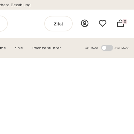
chere Bezahlung!
0
Zitat
ome
Sale
Pflanzenführer
Inkl. MwSt.
exkl. MwSt.