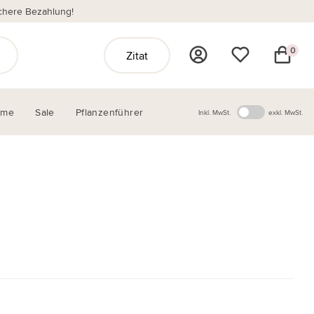
chere Bezahlung!
0
Zitat
ome
Sale
Pflanzenführer
Inkl. MwSt.
exkl. MwSt.