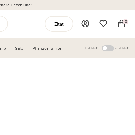
chere Bezahlung!
0
Zitat
ome
Sale
Pflanzenführer
Inkl. MwSt.
exkl. MwSt.