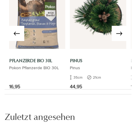
PFLANZERDE BIO 30L
PINUS
PI
Pokon Pflanzerde BIO 30L
Pinus
Pi
35cm
21cm
16,95
44,95
10
Zuletzt angesehen