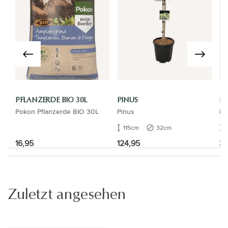
PFLANZERDE BIO 30L
PINUS
PI
Pokon Pflanzerde BIO 30L
Pinus
Pi
115cm
32cm
16,95
124,95
3.
Zuletzt angesehen