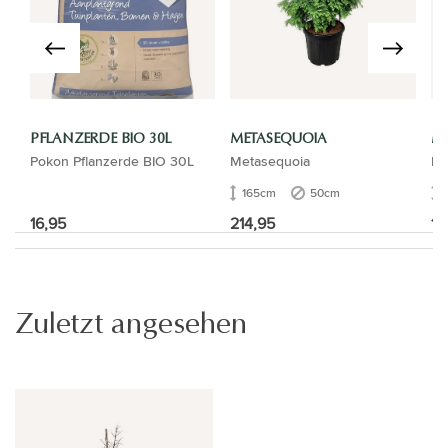
PFLANZERDE BIO 30L
METASEQUOIA
M
Pokon Pflanzerde BIO 30L
Metasequoia
Me
165cm
50cm
16,95
214,95
17
Zuletzt angesehen