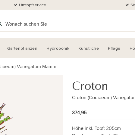
Umtopfservice
Si
Gartenpflanzen
Hydroponik
Künstliche
Pflege
H
diaeum) Variegatum Mammi
Croton
Croton (Codiaeum) Variegat
374,95
Höhe inkl. Topf:
205cm