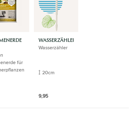
MENERDE
WASSERZÄHLER
Wasserzähler
on
MERPFLANZEN
enerde für
erpflanzen
20cm
9,95