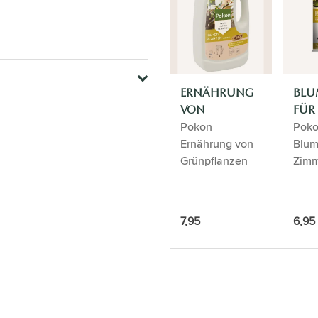
ERNÄHRUNG
BLU
VON
FÜR
Pokon
Pok
GRÜNPFLANZEN
ZIM
Ernährung von
Blum
Grünpflanzen
Zimm
7,95
6,95