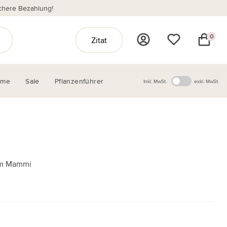
chere Bezahlung!
0
Zitat
ome
Sale
Pflanzenführer
Inkl. MwSt.
exkl. MwSt.
um Mammi