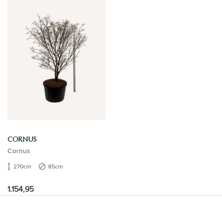
CORNUS
Cornus
270cm
85cm
1.154,95