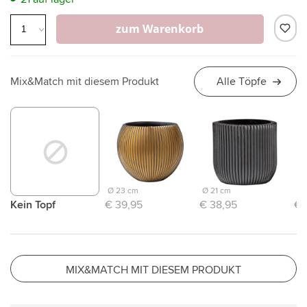
zum Warenkorb
Mix&Match mit diesem Produkt
Alle Töpfe
Ø 23 cm
Ø 21 cm
Ø 
Kein Topf
€ 39,95
€ 38,95
€ 
MIX&MATCH MIT DIESEM PRODUKT