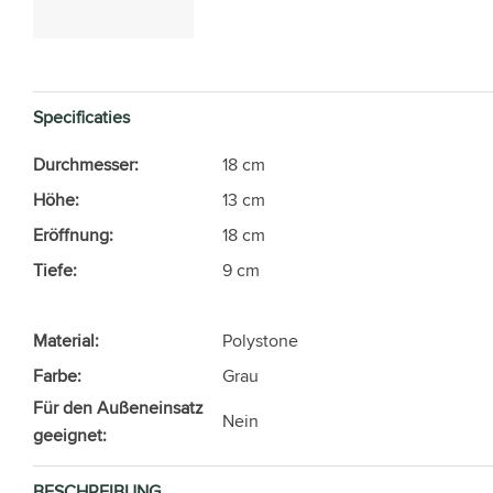
Specificaties
Durchmesser:
18 cm
Höhe:
13 cm
Eröffnung:
18 cm
Tiefe:
9 cm
Material:
Polystone
Farbe:
Grau
Für den Außeneinsatz
Nein
geeignet:
BESCHREIBUNG