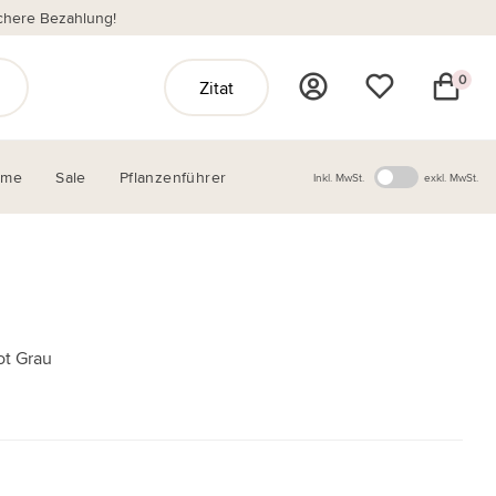
chere Bezahlung!
0
Zitat
ome
Sale
Pflanzenführer
Inkl. MwSt.
exkl. MwSt.
ot Grau