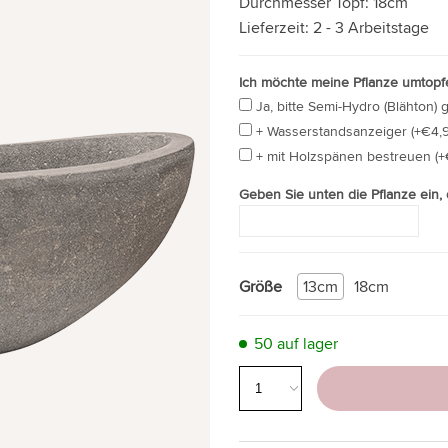
Durchmesser Topf:
18cm
Lieferzeit:
2 - 3 Arbeitstage
Ich möchte meine Pflanze umtopfe
Ja, bitte Semi-Hydro (Blähton) 
+ Wasserstandsanzeiger (+€4,9
+ mit Holzspänen bestreuen (+
Geben Sie unten die Pflanze ein,
Größe
13cm
18cm
50 auf lager