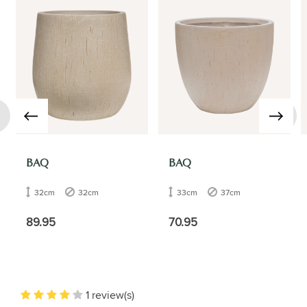
›
BAQ
BAQ
32cm
32cm
33cm
37cm
89.95
70.95
1 review(s)