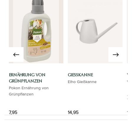
ERNÄHRUNG VON
GIESSKANNE
WA
Elho Gießkanne
Wa
GRÜNPFLANZEN
Pokon Ernährung von
Grünpflanzen
7,95
14,95
13