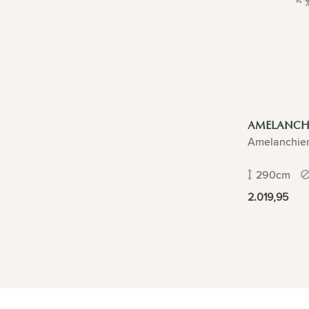
AMELANCH
Amelanchie
290cm
2.019,95