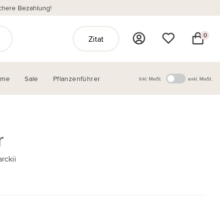
chere Bezahlung!
0
Zitat
ome
Sale
Pflanzenführer
Inkl. MwSt.
exkl. MwSt.
r
rckii