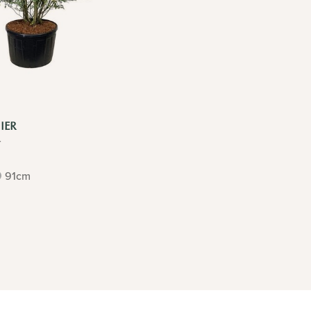
IER
r
91cm