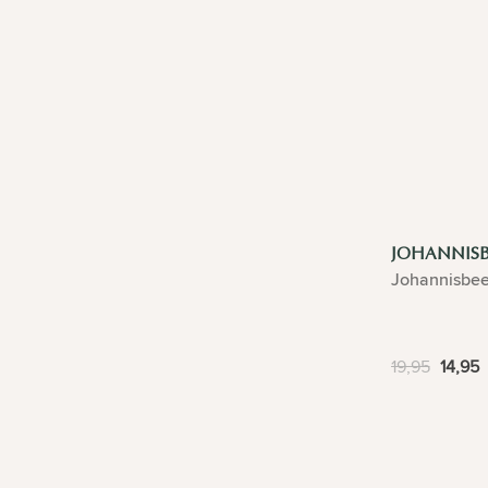
JOHANNISB
Johannisbee
19,95
14,95