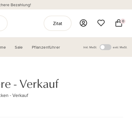
chere Bezahlung!
0
Zitat
ome
Sale
Pflanzenführer
Inkl. MwSt.
exkl. MwSt.
re - Verkauf
ken - Verkauf