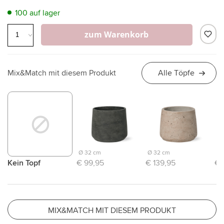
100 auf lager
zum Warenkorb
Mix&Match mit diesem Produkt
Alle Töpfe
Ø 32 cm
Ø 32 cm
Ø 
Kein Topf
€ 99,95
€ 139,95
€ 
MIX&MATCH MIT DIESEM PRODUKT