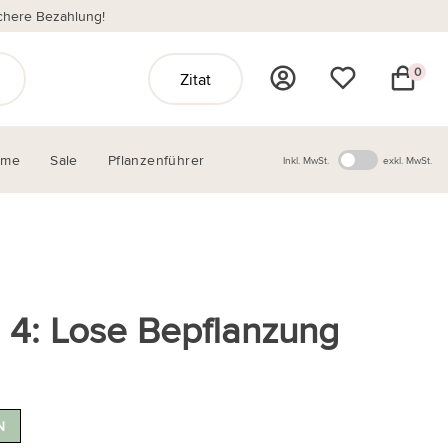
chere Bezahlung!
0
Zitat
ome
Sale
Pflanzenführer
Inkl. MwSt.
exkl. MwSt.
 4: Lose Bepflanzung
N